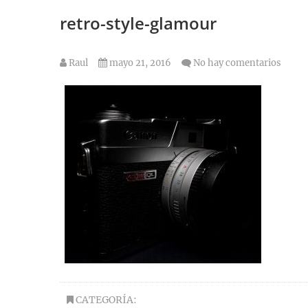
retro-style-glamour
Raul
mayo 21, 2016
No hay comentarios
CATEGORÍA: