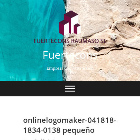
Saltar
al
contenido
Fuertecons
Empresa de construcción
onlinelogomaker-041818-
1834-0138 pequeño