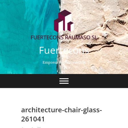
Saltar
al
contenido
Fuertecons
Empresa de construcción
architecture-chair-glass-
261041